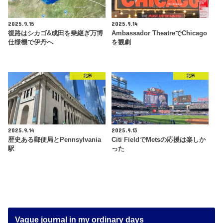
2025.9.15
2025.9.14
復路はシカゴ&成田を乗継ぎ万博
Ambassador TheatreでChicago
仕様機で伊丹へ
を観劇
北米
北米
2025.9.14
2025.9.13
歴史ある郵便局とPennsylvania
Citi FieldでMetsの応援は楽しか
駅
った
Vague journal in my ordinary days