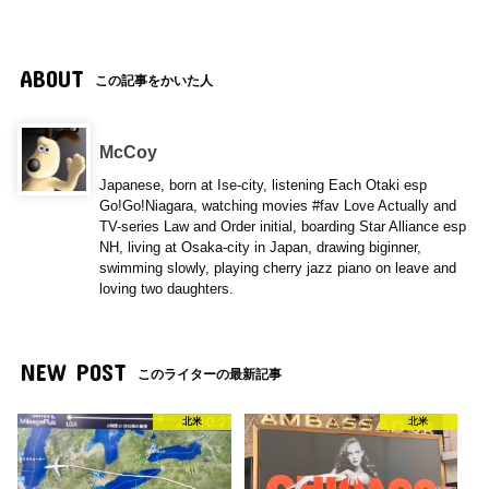
ABOUT
この記事をかいた人
McCoy
Japanese, born at Ise-city, listening Each Otaki esp
Go!Go!Niagara, watching movies #fav Love Actually and
TV-series Law and Order initial, boarding Star Alliance esp
NH, living at Osaka-city in Japan, drawing biginner,
swimming slowly, playing cherry jazz piano on leave and
loving two daughters.
NEW POST
このライターの最新記事
北米
北米