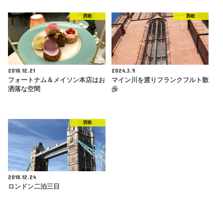
西欧
西欧
2018.12.21
2024.3.9
フォートナム＆メイソン本店はお
マイン川を渡りフランクフルト散
洒落な空間
歩
西欧
2018.12.24
ロンドン二泊三日