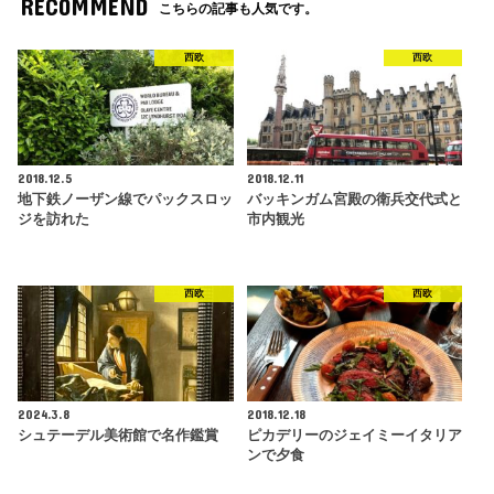
RECOMMEND
こちらの記事も人気です。
西欧
西欧
2018.12.5
2018.12.11
地下鉄ノーザン線でパックスロッ
バッキンガム宮殿の衛兵交代式と
ジを訪れた
市内観光
西欧
西欧
2024.3.8
2018.12.18
シュテーデル美術館で名作鑑賞
ピカデリーのジェイミーイタリア
ンで夕食