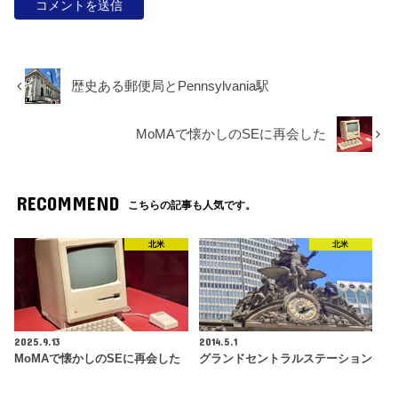
歴史ある郵便局とPennsylvania駅
MoMAで懐かしのSEに再会した
RECOMMEND
こちらの記事も人気です。
北米
北米
2025.9.13
2014.5.1
MoMAで懐かしのSEに再会した
グランドセントラルステーション