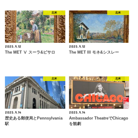
北米
北米
2025.9.12
2025.9.12
The MET Ⅴ スーラ&ピサロ
The MET III モネ&シスレー
北米
北米
2025.9.14
2025.9.14
歴史ある郵便局とPennsylvania
Ambassador TheatreでChicago
駅
を観劇