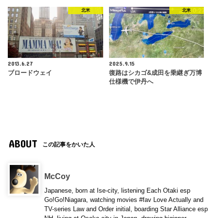
北米
北米
2013.6.27
2025.9.15
ブロードウェイ
復路はシカゴ&成田を乗継ぎ万博
仕様機で伊丹へ
ABOUT
この記事をかいた人
McCoy
Japanese, born at Ise-city, listening Each Otaki esp
Go!Go!Niagara, watching movies #fav Love Actually and
TV-series Law and Order initial, boarding Star Alliance esp