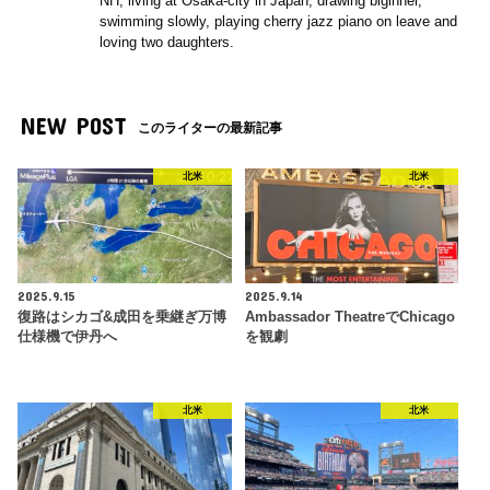
NH, living at Osaka-city in Japan, drawing biginner,
swimming slowly, playing cherry jazz piano on leave and
loving two daughters.
NEW POST
このライターの最新記事
北米
北米
2025.9.15
2025.9.14
復路はシカゴ&成田を乗継ぎ万博
Ambassador TheatreでChicago
仕様機で伊丹へ
を観劇
北米
北米