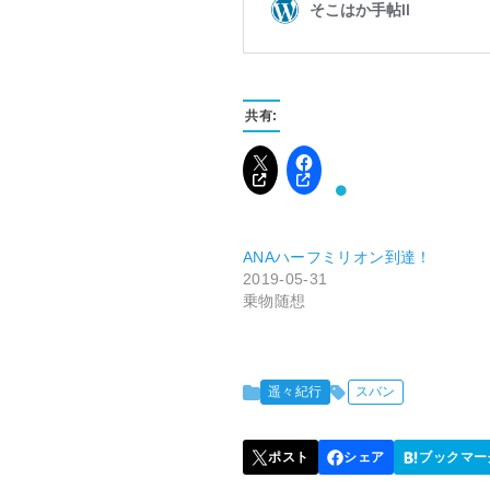
共有:
ANAハーフミリオン到達！
2019-05-31
乗物随想
遥々紀行
スバン