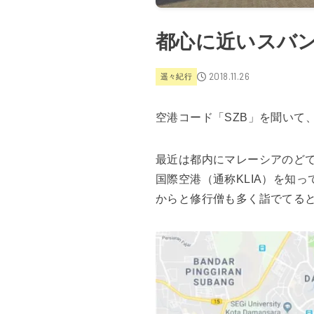
都心に近いスバ
2018.11.26
遥々紀行
空港コード「SZB」を聞いて
最近は都内にマレーシアのど
国際空港（通称KLIA）を知
からと修行僧も多く詣でてる