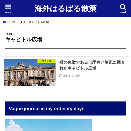
海外はるばる散策
menu
search
HOME
タグ : キャピトル広場
キャピトル広場
フランス
町の象徴である市庁舎と煉瓦に囲ま
れたキャピトル広場
2016.10.04
Vague journal in my ordinary days