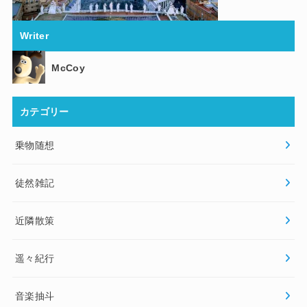
Writer
McCoy
カテゴリー
乗物随想
徒然雑記
近隣散策
遥々紀行
音楽抽斗