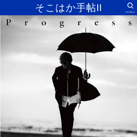
そこはか手帖II
SEARCH