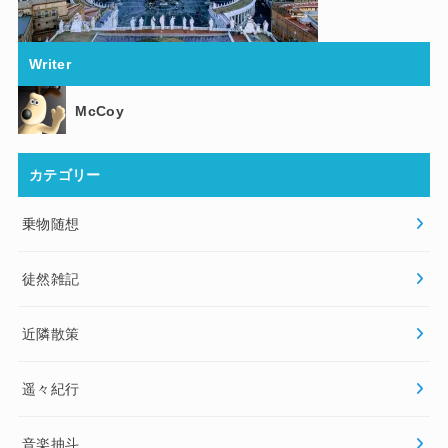
Writer
McCoy
カテゴリー
乗物随想
徒然雑記
近隣散策
遥々紀行
音楽抽斗