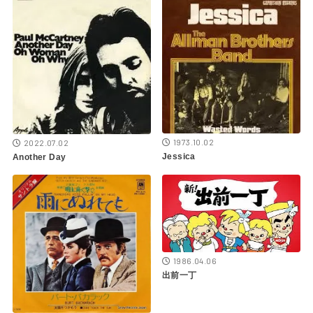
1973.10.02
2022.07.02
Jessica
Another Day
1986.04.06
出前一丁