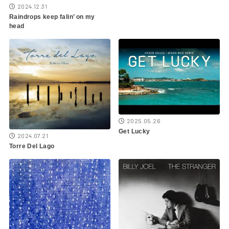
2024.12.31
Raindrops keep falin’ on my
head
2025.05.26
Get Lucky
2024.07.21
Torre Del Lago