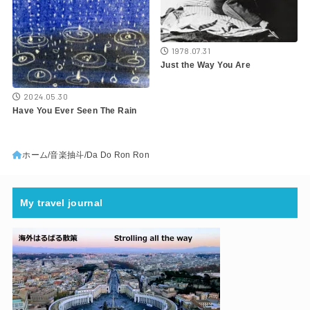
1978.07.31
Just the Way You Are
2024.05.30
Have You Ever Seen The Rain
ホーム
音楽抽斗
Da Do Ron Ron
My travel journal