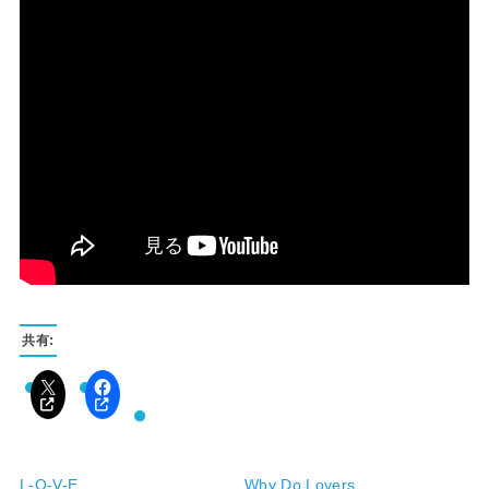
共有:
L-O-V-E
Why Do Lovers