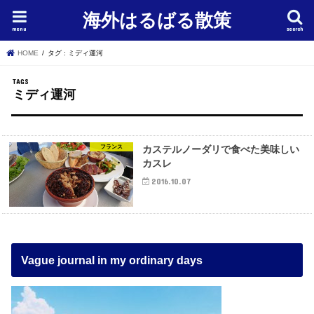
海外はるばる散策
menu
search
HOME
タグ : ミディ運河
ミディ運河
フランス
カステルノーダリで食べた美味しい
カスレ
2016.10.07
Vague journal in my ordinary days